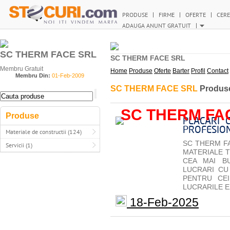
PRODUSE
FIRME
OFERTE
CERE
ADAUGA ANUNT GRATUIT
SC THERM FACE SRL
SC THERM FACE SRL
Membru Gratuit
Home
Produse
Oferte
Barter
Profil
Contact
Membru Din:
01-Feb-2009
SC THERM FACE SRL
Produs
SC THERM FA
Produse
PLACARI 
PROFESIO
Materiale de constructii (124)
SC THERM FA
Servicii (1)
MATERIALE T
CEA MAI B
LUCRARI CU 
PENTRU CEI
LUCRARILE E
18-Feb-2025