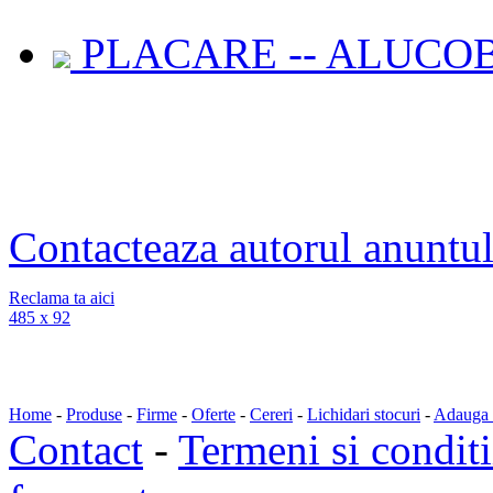
PLACARE -- ALUCOB
Contacteaza autorul anuntul
Reclama ta aici
485 x 92
Home
-
Produse
-
Firme
-
Oferte
-
Cereri
-
Lichidari stocuri
-
Adauga a
Contact
-
Termeni si conditi