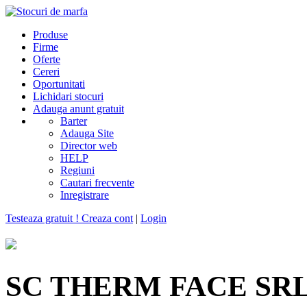
Produse
Firme
Oferte
Cereri
Oportunitati
Lichidari stocuri
Adauga anunt gratuit
Barter
Adauga Site
Director web
HELP
Regiuni
Cautari frecvente
Inregistrare
Testeaza gratuit ! Creaza cont
|
Login
SC THERM FACE SR