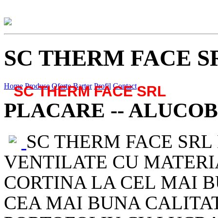
SC THERM FACE S
Home
Produse
Oferte
Barter
Profil
Contact
SC THERM FACE SRL
PLACARE -- ALUCO
SC THERM FACE SRL
VENTILATE CU MATERIA
CORTINA LA CEL MAI BU
CEA MAI BUNA CALITA