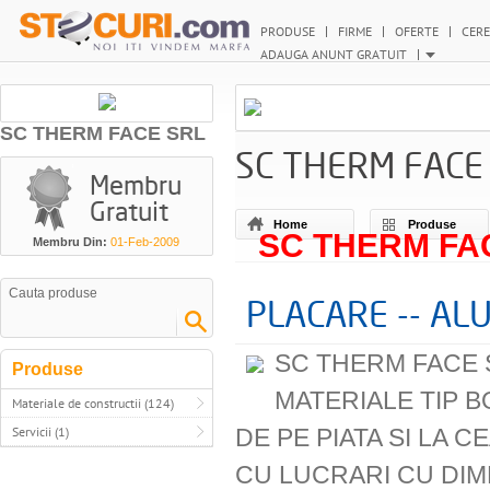
PRODUSE
FIRME
OFERTE
CERE
ADAUGA ANUNT GRATUIT
SC THERM FACE SRL
SC THERM FACE
Membru
Gratuit
Home
Produse
SC THERM FA
Membru Din:
01-Feb-2009
PLACARE -- A
SC THERM FACE 
Produse
MATERIALE TIP B
Materiale de constructii (124)
Servicii (1)
DE PE PIATA SI LA 
CU LUCRARI CU DIME