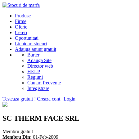
Produse
Firme
Oferte
Cereri
Oportunitati
Lichidari stocuri
Adauga anunt gratuit
Barter
Adauga Site
Director web
HELP
Regiuni
Cautari frecvente
Inregistrare
Testeaza gratuit ! Creaza cont
|
Login
SC THERM FACE SRL
Membru gratuit
Membru Din:
01-Feb-2009