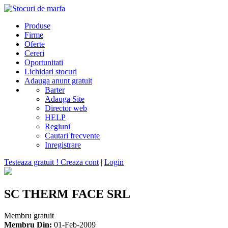
Produse
Firme
Oferte
Cereri
Oportunitati
Lichidari stocuri
Adauga anunt gratuit
Barter
Adauga Site
Director web
HELP
Regiuni
Cautari frecvente
Inregistrare
Testeaza gratuit ! Creaza cont
|
Login
SC THERM FACE SRL
Membru gratuit
Membru Din:
01-Feb-2009