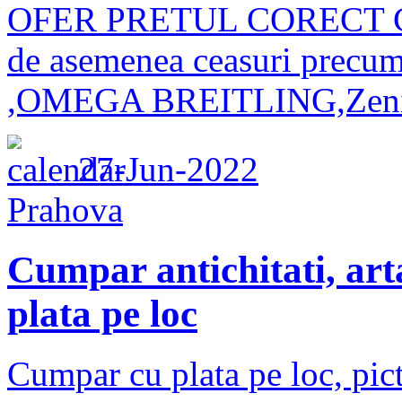
OFER PRETUL CORECT C
de asemenea ceasuri pre
,OMEGA BREITLING,Zeni
27-Jun-2022
Prahova
Cumpar antichitati, arta
plata pe loc
Cumpar cu plata pe loc, pictu