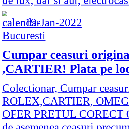
de lux, dar si aur, electrocas.
19-Jan-2022
Bucuresti
Cumpar ceasuri orig
,CARTIER! Plata pe loc,
Colectionar, Cumpar ceasuri
ROLEX,CARTIER, OMEGA, I
OFER PRETUL CORECT C
de asemenea ceasuri pre