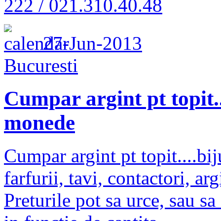
222 / 021.310.40.48
27-Jun-2013
Bucuresti
Cumpar argint pt topit..
monede
Cumpar argint pt topit....bi
farfurii, tavi, contactori, ar
Preturile pot sa urce, sau sa