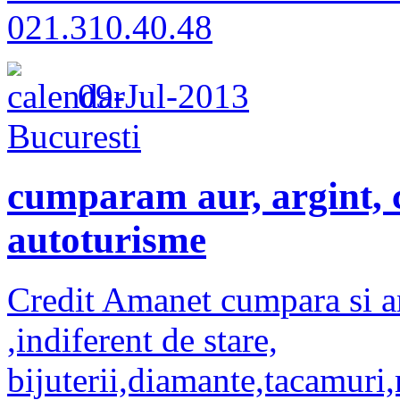
021.310.40.48
09-Jul-2013
Bucuresti
cumparam aur, argint, c
autoturisme
Credit Amanet cumpara si am
,indiferent de stare,
bijuterii,diamante,tacamuri