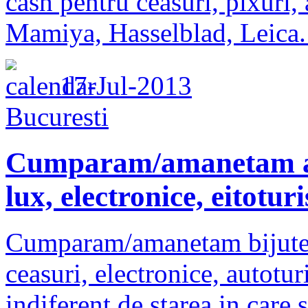
cash pentru ceasuri, pixuri,
Mamiya, Hasselblad, Leica.
17-Jul-2013
Bucuresti
Cumparam/amanetam aur
lux, electronice, eitotur
Cumparam/amanetam bijuterii
ceasuri, electronice, autotu
indiferent de starea in care