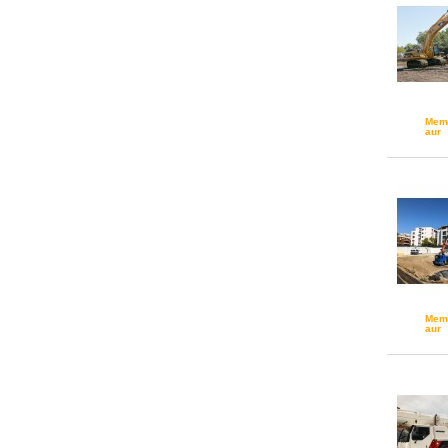
Mem
aur
Mem
aur