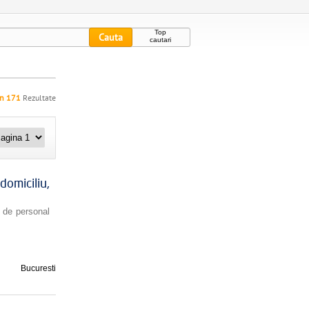
Top
cautari
in 171
Rezultate
domiciliu,
 de personal
Bucuresti