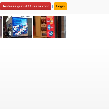
|
Testeaza gratuit ! Creaza cont
Login