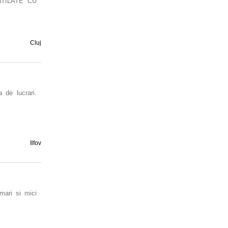
TILATE CU
Cluj
 de lucrari.
Ilfov
mari si mici