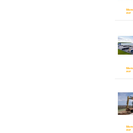
Mem
aur
Mem
aur
Mem
aur