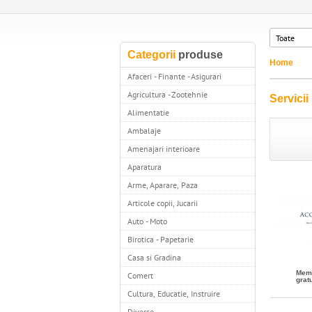
Categorii
produse
Home
Afaceri - Finante - Asigurari
Agricultura - Zootehnie
Servicii
Alimentatie
Ambalaje
Amenajari interioare
Aparatura
Arme, Aparare, Paza
Articole copii, Jucarii
Auto - Moto
Birotica - Papetarie
Casa si Gradina
Mem
Comert
gratu
Cultura, Educatie, Instruire
Diverse