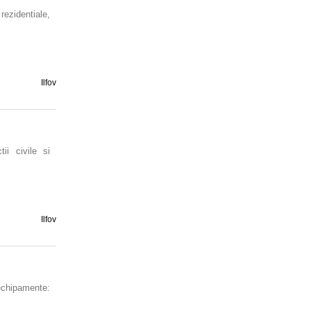
rezidentiale,
Ilfov
ii civile si
Ilfov
chipamente: