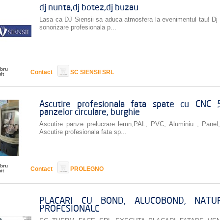
dj nunta,dj botez,dj buzau
Lasa ca DJ Siensii sa aduca atmosfera la evenimentul tau! Dj 
sonorizare profesionala p...
bru
Contact
SC SIENSII SRL
it
Ascutire profesionala fata spate cu CNC
panzelor circulare, burghie
Ascutire panze prelucrare lemn,PAL, PVC, Aluminiu , Panel,
Ascutire profesionala fata sp...
bru
Contact
PROLEGNO
it
PLACARI CU BOND, ALUCOBOND, NATU
PROFESIONALE