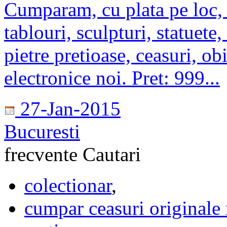
Cumparam, cu plata pe loc, a
tablouri, sculpturi, statuete,
pietre pretioase, ceasuri, ob
electronice noi. Pret: 999...
27-Jan-2015
Bucuresti
frecvente
Cautari
colectionar
,
cumpar ceasuri originale 