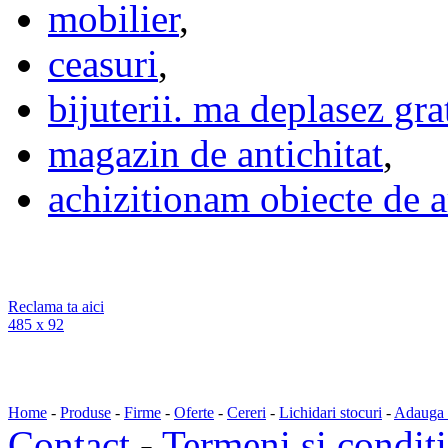
mobilier
,
ceasuri
,
bijuterii. ma deplasez gra
magazin de antichitat
,
achizitionam obiecte de a
Reclama ta aici
485 x 92
Home
-
Produse
-
Firme
-
Oferte
-
Cereri
-
Lichidari stocuri
-
Adauga a
Contact
-
Termeni si conditi