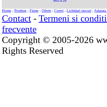
Home
-
Produse
-
Firme
-
Oferte
-
Cereri
-
Lichidari stocuri
-
Adauga a
Contact
-
Termeni si conditi
frecvente
Copyright © 2005-2026 ww
Rights Reserved