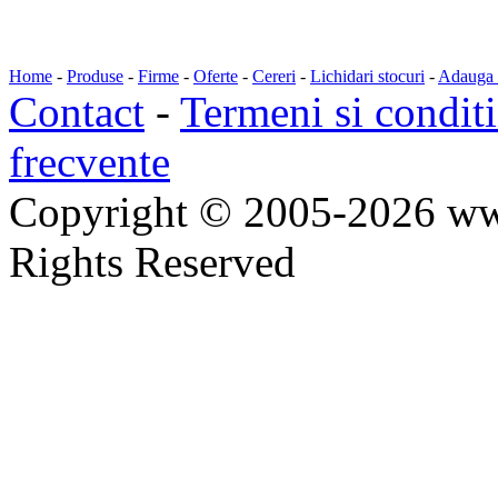
Home
-
Produse
-
Firme
-
Oferte
-
Cereri
-
Lichidari stocuri
-
Adauga a
Contact
-
Termeni si conditi
frecvente
Copyright © 2005-2026 ww
Rights Reserved