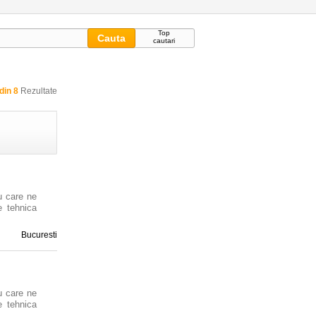
Top
cautari
 din 8
Rezultate
u care ne
e tehnica
Bucuresti
u care ne
e tehnica