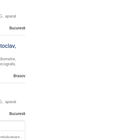
G, aparat
Bucuresti
oclav,
diometre,
 ecografe,
Brasov
G, aparat
Bucuresti
,
nebulizatoare