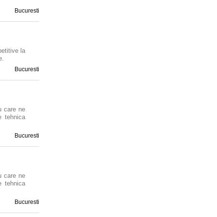
Bucuresti
etitive la
e.
Bucuresti
u care ne
e tehnica
Bucuresti
u care ne
e tehnica
Bucuresti