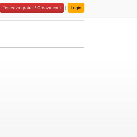
Testeaza gratuit ! Creaza cont
|
Login