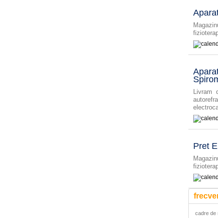
Apara
Magazinu
fiziotera
Apara
Spirom
Livram d
autorefr
electroca
Pret 
Magazinu
fiziotera
frecve
cadre de