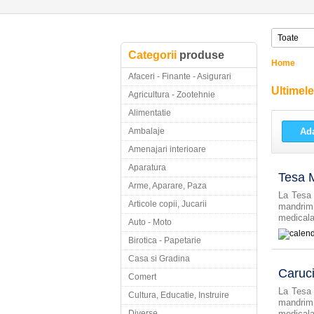
Categorii
produse
Home
Afaceri - Finante - Asigurari
Ultimel
Agricultura - Zootehnie
Alimentatie
Ambalaje
Ada
Amenajari interioare
Aparatura
Tesa 
Arme, Aparare, Paza
La Tesa 
Articole copii, Jucarii
mandrim
medicala
Auto - Moto
Birotica - Papetarie
Casa si Gradina
Caruci
Comert
La Tesa 
Cultura, Educatie, Instruire
mandrim
Diverse
medicala