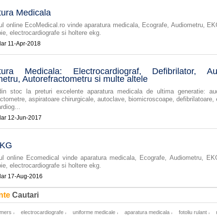
tura Medicala
l online EcoMedical.ro vinde aparatura medicala, Ecografe, Audiometru, EK
pie, electrocardiografe si holtere ekg.
11-Apr-2018
tura Medicala: Electrocardiograf, Defibrilator, Aut
etru, Autorefractometru si multe altele
in stoc la preturi excelente aparatura medicala de ultima generatie: au
actometre, aspiratoare chirurgicale, autoclave, biomicroscoape, defibrilatoare,
rdiog...
12-Jun-2017
EKG
l online Ecomedical vinde aparatura medicala, Ecografe, Audiometru, EK
pie, electrocardiografe si holtere ekg.
17-Aug-2016
nte
Cautari
,
,
,
,
,
 mers
electrocardiografe
uniforme medicale
aparatura medicala
fotoliu rulant