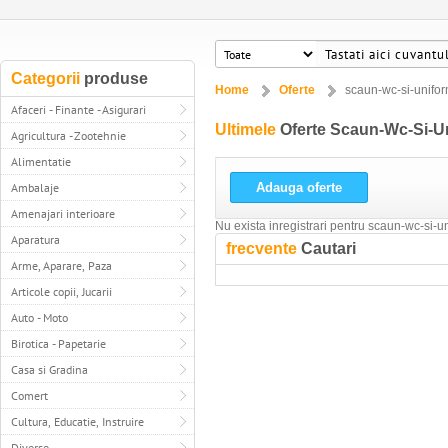
Categorii
produse
Home
Oferte
scaun-wc-si-unifo
Afaceri - Finante - Asigurari
Ultimele
Oferte Scaun-Wc-Si-
Agricultura - Zootehnie
Alimentatie
Ambalaje
Adauga oferte
Amenajari interioare
Nu exista inregistrari pentru scaun-wc-si
Aparatura
frecvente
Cautari
Arme, Aparare, Paza
Articole copii, Jucarii
Auto - Moto
Birotica - Papetarie
Casa si Gradina
Comert
Cultura, Educatie, Instruire
Diverse