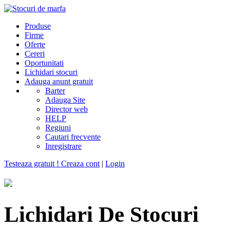
Produse
Firme
Oferte
Cereri
Oportunitati
Lichidari stocuri
Adauga anunt gratuit
Barter
Adauga Site
Director web
HELP
Regiuni
Cautari frecvente
Inregistrare
Testeaza gratuit ! Creaza cont
|
Login
Lichidari De Stocuri