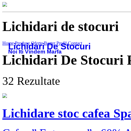
Lichidari de stocuri
Home
Produse
Oferte
Barter
Profil
Contact
Lichidari De Stocuri
Noi Iti Vindem Marfa
Lichidari De Stocuri
P
32
Rezultate
Lichidare stoc cafea Sp