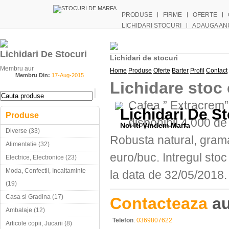
PRODUSE
FIRME
OFERTE
LICHIDARI STOCURI
ADAUGA AN
Lichidari De Stocuri
Lichidari de stocuri
Membru aur
Home
Produse
Oferte
Barter
Profil
Contact
Membru Din:
17-Aug-2015
Lichidare stoc
Cafea ” Extracrem”
Lichidari De St
Produse
disponibil 4.000 de
Noi Iti Vindem Marfa
Diverse (33)
Robusta natural, grama
Alimentatie (32)
euro/buc. Intregul stoc
Electrice, Electronice (23)
Moda, Confectii, Incaltaminte
la data de 32/05/2018.
(19)
Casa si Gradina (17)
Contacteaza
au
Ambalaje (12)
Telefon
:
0369807622
Articole copii, Jucarii (8)