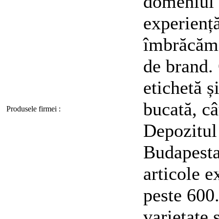
domeniul o
experienț
îmbrăcămin
de brand.
etichetă ș
bucată, câ
Produsele firmei :
Depozitul
Budapesta
articole e
peste 600.
varietate 