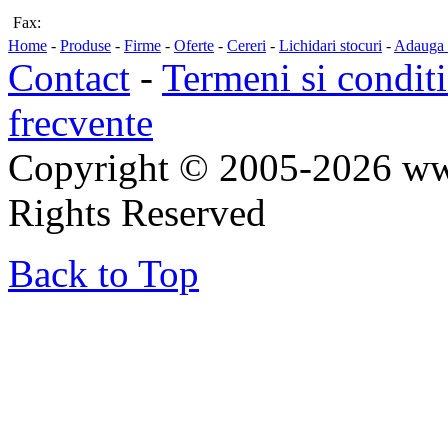
Fax:
Home
-
Produse
-
Firme
-
Oferte
-
Cereri
-
Lichidari stocuri
-
Adauga a
Contact
-
Termeni si conditi
frecvente
Copyright © 2005-2026 ww
Rights Reserved
Back to Top