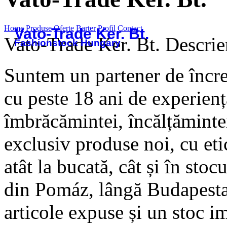
Home
Produse
Oferte
Barter
Profil
Contact
Vato-Trade Ker. Bt.
Vato-Trade Ker. Bt.
Descrie
Fashionstock Hungary
Suntem un partener de încre
cu peste 18 ani de experienț
îmbrăcămintei, încălțămintei
exclusiv produse noi, cu etic
atât la bucată, cât și în stoc
din Pomáz, lângă Budapesta
articole expuse și un stoc 