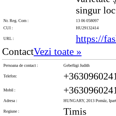
singur loc
Nr. Reg. Com :
13 06 058097
CUI :
HU29132414
https://f
URL :
Contact
Vezi toate
»
Persoana de contact :
Gebefügi Judith
+363096024
Telefon:
+363096024
Mobil :
Adresa :
HUNGARY, 2013 Pomáz, Ipartel
Timis
Regiune :