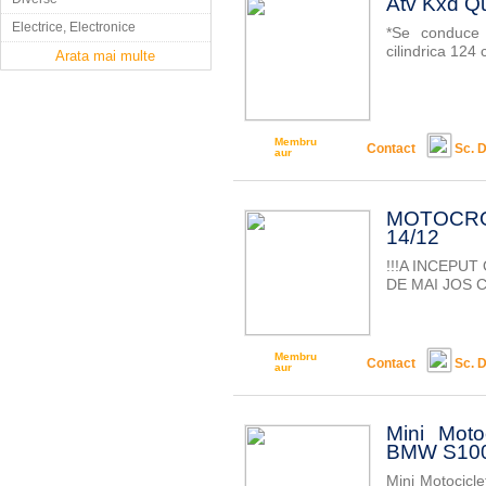
Atv Kxd Q
Electrice, Electronice
*Se conduce 
cilindrica 124
Arata mai multe
Membru
Contact
Sc. D
aur
MOTOCR
14/12
!!!A INCEPU
DE MAI JOS Co
Membru
Contact
Sc. D
aur
Mini Motoc
BMW S100
Mini Motocicl