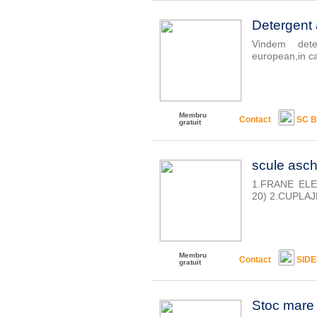
Detergent a
Vindem deter
european,in ca
Membru
Contact
SC B
gratuit
scule asch
1.FRANE ELEC
20) 2.CUPLA
Membru
Contact
SID
gratuit
Stoc mare 