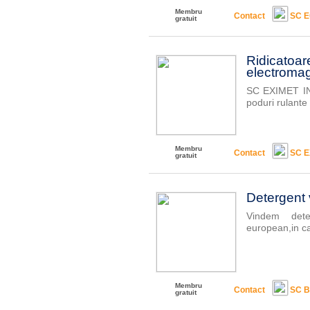
Membru
Contact
SC 
gratuit
Ridicatoar
electromag
SC EXIMET IN
poduri rulante 
Membru
Contact
SC E
gratuit
Detergent 
Vindem deter
european,in ca
Membru
Contact
SC B
gratuit