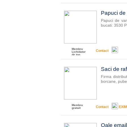
Papuci de
Papuci de var
bucati: 3530 Pr
Membru
Contact
Lichidator
de top
Saci de raf
Firma distribu
borcane, pubel
Membru
Contact
EXI
gratuit
Oale email