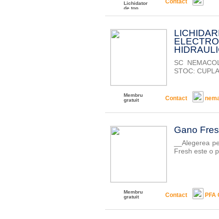
Contact
Lichidator
de top
LICH
ELECTR
HIDRAULIC
SC NEMACOL
STOC: CUPLAJ
Membru
Contact
nema
gratuit
Gano Fresh
__Alegerea pe
Fresh este o pa
Membru
Contact
PFA 
gratuit