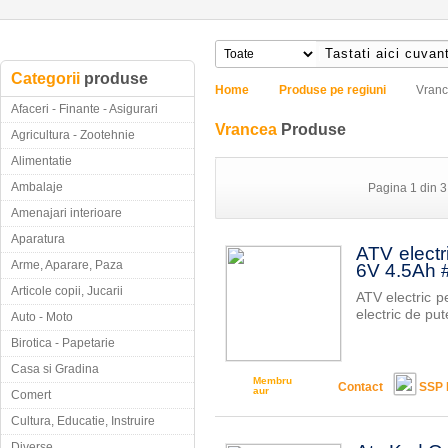
Categorii
produse
Home
Produse pe regiuni
Vran
Afaceri - Finante - Asigurari
Vrancea
Produse
Agricultura - Zootehnie
Alimentatie
Ambalaje
Pagina 1 din 3
Amenajari interioare
Aparatura
ATV electr
Arme, Aparare, Paza
6V 4.5Ah 
Articole copii, Jucarii
ATV electric 
electric de pu
Auto - Moto
Birotica - Papetarie
Casa si Gradina
Membru
Contact
SSP 
aur
Comert
Cultura, Educatie, Instruire
Diverse