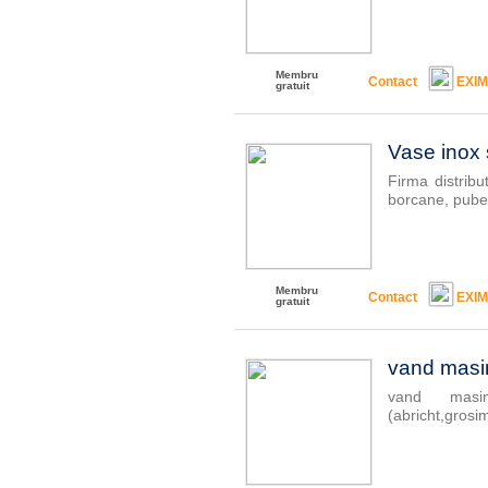
Membru
Contact
EXI
gratuit
Vase inox 
Firma distribu
borcane, pubel
Membru
Contact
EXI
gratuit
vand masi
vand masi
(abricht,grosi