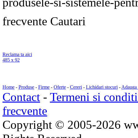
produsele-si-sistemele-pentru
frecvente
Cautari
Reclama ta aici
485 x 92
Home
-
Produse
-
Firme
-
Oferte
-
Cereri
-
Lichidari stocuri
-
Adauga a
Contact
-
Termeni si conditi
frecvente
Copyright © 2005-2026 ww