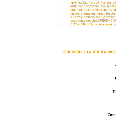
argintiu.Culori care imita lemnu
auriu,venghe,mahon,nuc.In acea
pietonala.Asiguram tranport si m
valcea,dragasani,horezu,balcest
si in tot judetul valcea.Garantam
experienta noastra.OFERIM G
0720959626 http://usigarajauto
Contacteaza autorul acest
Te
Cere d