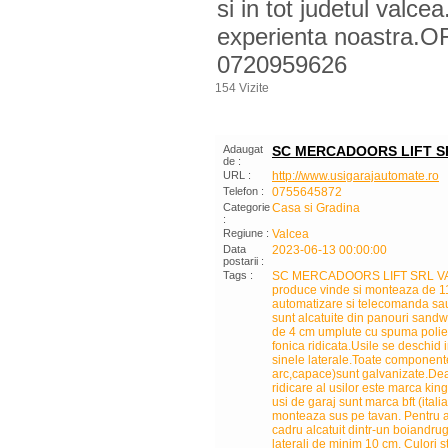
si in tot judetul valc
experienta noastra
0720959626
154 Vizite
Adaugat
SC MERCADOORS LIFT S
de :
URL :
http://www.usigarajautomate.ro
Telefon :
0755645872
Categorie
Casa si Gradina
:
Regiune :
Valcea
Data
2023-06-13 00:00:00
postarii :
Tags :
SC MERCADOORS LIFT SRL VAL
produce vinde si monteaza de 11 
automatizare si telecomanda sau 
sunt alcatuite din panouri san
de 4 cm umplute cu spuma polieur
fonica ridicata.Usile se deschid 
sinele laterale.Toate componente
arc,capace)sunt galvanizate.Dea
ridicare al usilor este marca kin
usi de garaj sunt marca bft (itali
monteaza sus pe tavan. Pentru a
cadru alcatuit dintr-un boiandru
laterali de minim 10 cm. Culori s