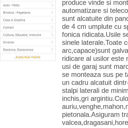
produce vinde si monte
Auto - Moto
automatizare si telec
Birotica - Papetarie
sunt alcatuite din pa
Casa si Gradina
de 4 cm umplute cu sp
Comert
fonica ridicata.Usile 
Cultura, Educatie, Instruire
sinele laterale.Toate 
Diverse
arc,capace)sunt galva
Electrice, Electronice
Arata mai multe
ridicare al usilor est
usi de garaj sunt marca
se monteaza sus pe ta
un cadru alcatuit din
stalpi laterali de min
inchis,gri argintiu.Cu
auriu,venghe,mahon,n
pietonala.Asiguram tra
valcea,dragasani,hore