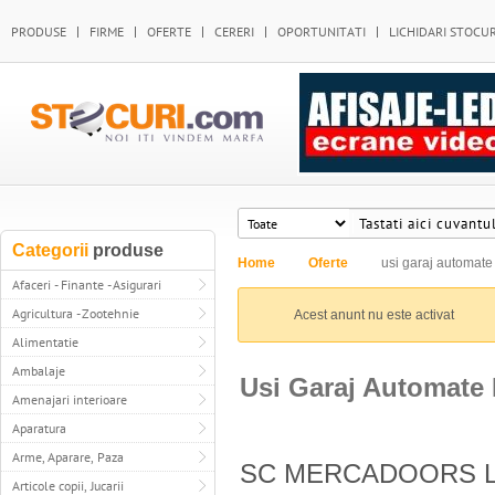
PRODUSE
FIRME
OFERTE
CERERI
OPORTUNITATI
LICHIDARI STOCUR
Categorii
produse
Home
Oferte
usi garaj automate
Afaceri - Finante - Asigurari
Agricultura - Zootehnie
Acest anunt nu este activat
Alimentatie
Ambalaje
Usi Garaj Automate 
Amenajari interioare
Aparatura
Arme, Aparare, Paza
SC MERCADOORS LIF
Articole copii, Jucarii