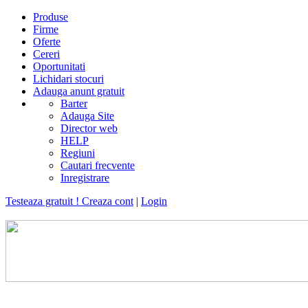
Produse
Firme
Oferte
Cereri
Oportunitati
Lichidari stocuri
Adauga anunt gratuit
Barter
Adauga Site
Director web
HELP
Regiuni
Cautari frecvente
Inregistrare
Testeaza gratuit ! Creaza cont
|
Login