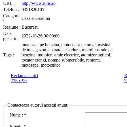
URL :
http://www.ruris.ro
Telefon :
0351820105
Categorie
Casa si Gradina
:
Regiune :
Bucuresti
Data
2022-10-26 00:00:00
postarii :
motosapa pe benzina, motocoasa de umar, masina
de tuns gazon, aparate de sudura, motoferastraie pe
Tags :
benzina, motoferastraie electrice, atomizor agricol,
tocator crengi, pompe submersibile, remorca
motosapa, motocultor
Reclama ta aici
R
728 x 90
7
Contacteaza autorul acestui anunt
:
Nume :
*
Email :
*