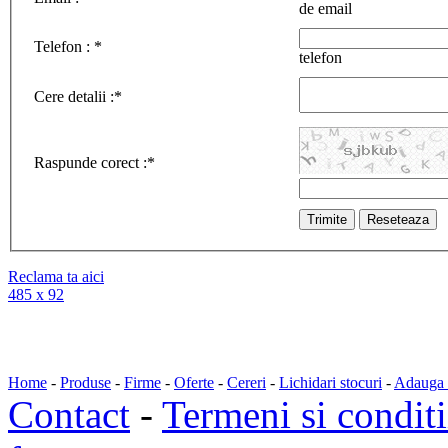
de email
Telefon :
*
telefon
Cere detalii :
*
Raspunde corect :
*
Reclama ta aici
485 x 92
Home
-
Produse
-
Firme
-
Oferte
-
Cereri
-
Lichidari stocuri
-
Adauga a
Contact
-
Termeni si conditi