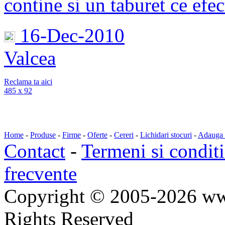
contine si un taburet ce efec
16-Dec-2010
Valcea
Reclama ta aici
485 x 92
Home
-
Produse
-
Firme
-
Oferte
-
Cereri
-
Lichidari stocuri
-
Adauga a
Contact
-
Termeni si conditi
frecvente
Copyright © 2005-2026 ww
Rights Reserved