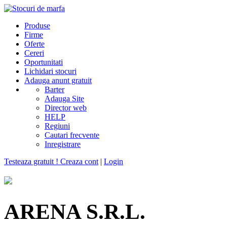
Produse
Firme
Oferte
Cereri
Oportunitati
Lichidari stocuri
Adauga anunt gratuit
Barter
Adauga Site
Director web
HELP
Regiuni
Cautari frecvente
Inregistrare
Testeaza gratuit ! Creaza cont
|
Login
ARENA S.R.L.