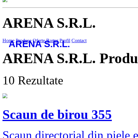
ARENA S.R.L.
Home
Produse
Oferte
Barter
Profil
Contact
ARENA S.R.L.
ARENA S.R.L.
Produ
10
Rezultate
Scaun de birou 355
Scaun directorial din piele 