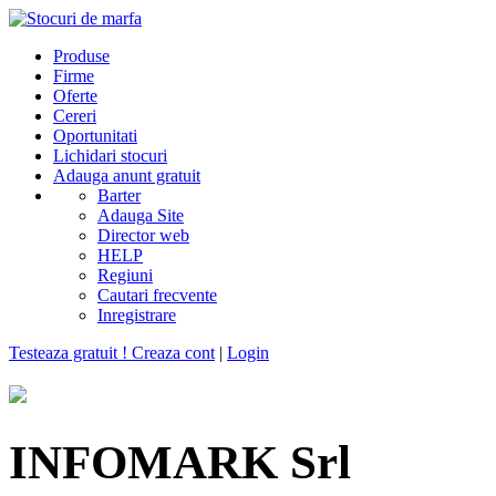
Produse
Firme
Oferte
Cereri
Oportunitati
Lichidari stocuri
Adauga anunt gratuit
Barter
Adauga Site
Director web
HELP
Regiuni
Cautari frecvente
Inregistrare
Testeaza gratuit ! Creaza cont
|
Login
INFOMARK Srl