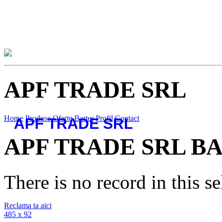
APF TRADE SRL
Home
Produse
Oferte
Barter
Profil
Contact
APF TRADE SRL
APF TRADE SRL
B
There is no record in this sel
Reclama ta aici
485 x 92