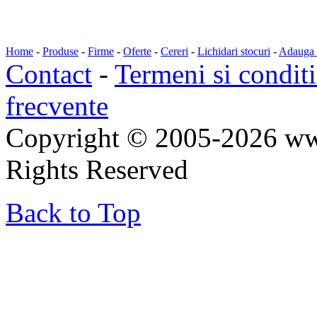
Home
-
Produse
-
Firme
-
Oferte
-
Cereri
-
Lichidari stocuri
-
Adauga a
Contact
-
Termeni si conditi
frecvente
Copyright © 2005-2026 ww
Rights Reserved
Back to Top