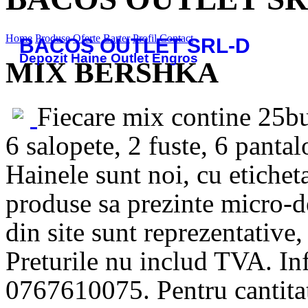
Home
Produse
Oferte
Barter
Profil
Contact
BACOS OUTLET SRL-D
Depozit Haine Outlet Engros
MIX BERSHKA
Fiecare mix contine 25
6 salopete, 2 fuste, 6 pantal
Hainele sunt noi, cu etichet
produse sa prezinte micro-de
din site sunt reprezentative,
Preturile nu includ TVA. Inf
0767610075. Pentru cantitat