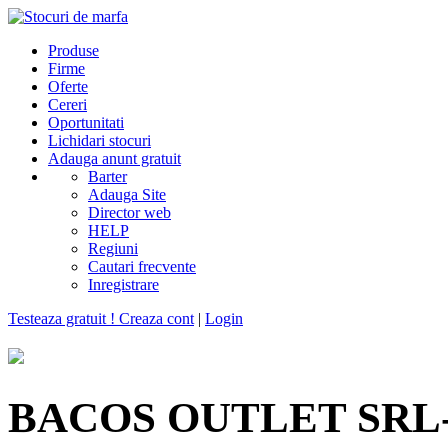
Produse
Firme
Oferte
Cereri
Oportunitati
Lichidari stocuri
Adauga anunt gratuit
Barter
Adauga Site
Director web
HELP
Regiuni
Cautari frecvente
Inregistrare
Testeaza gratuit ! Creaza cont
|
Login
BACOS OUTLET SRL