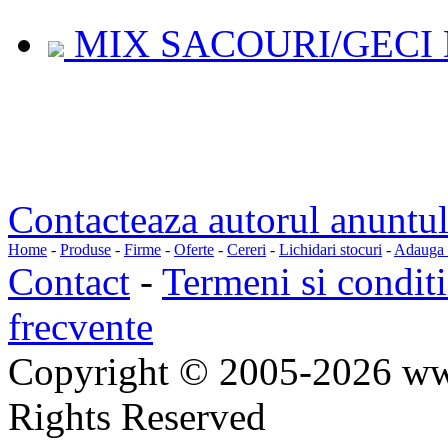
MIX SACOURI/GECI 
Contacteaza autorul anuntul
Home
-
Produse
-
Firme
-
Oferte
-
Cereri
-
Lichidari stocuri
-
Adauga a
Contact
-
Termeni si conditi
frecvente
Copyright © 2005-2026 ww
Rights Reserved