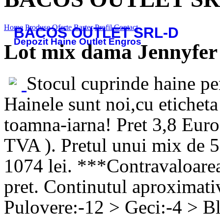
Home
Produse
Oferte
Barter
Profil
Contact
BACOS OUTLET SRL-D
Depozit Haine Outlet Engros
Lot mix dama Jennyfer
Stocul cuprinde haine 
Hainele sunt noi,cu etichet
toamna-iarna! Pret 3,8 Euro
TVA ). Pretul unui mix de 5
1074 lei. ***Contravaloarea 
pret. Continutul aproximati
Pulovere:-12 > Geci:-4 > Bl