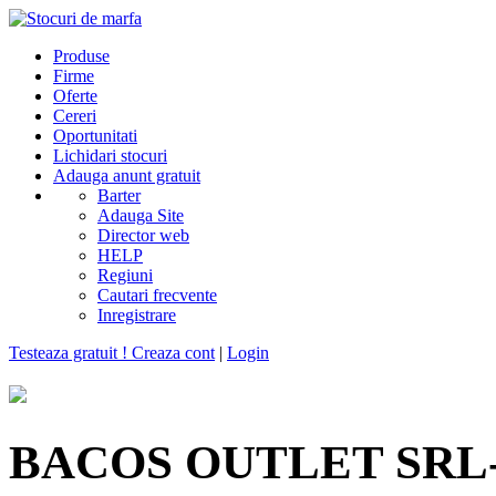
Produse
Firme
Oferte
Cereri
Oportunitati
Lichidari stocuri
Adauga anunt gratuit
Barter
Adauga Site
Director web
HELP
Regiuni
Cautari frecvente
Inregistrare
Testeaza gratuit ! Creaza cont
|
Login
BACOS OUTLET SRL