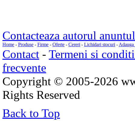
Contacteaza autorul anuntul
Home
-
Produse
-
Firme
-
Oferte
-
Cereri
-
Lichidari stocuri
-
Adauga a
Contact
-
Termeni si conditi
frecvente
Copyright © 2005-2026 ww
Rights Reserved
Back to Top