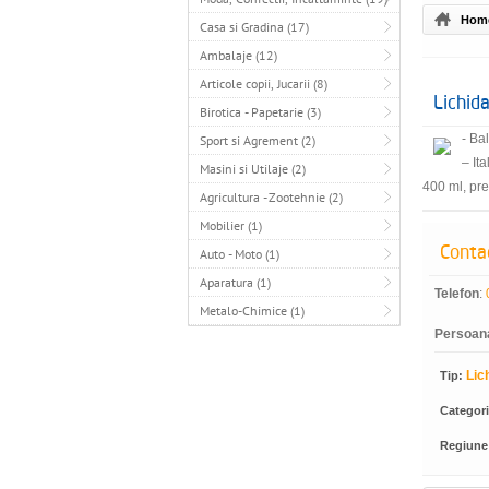
Hom
Casa si Gradina (17)
Ambalaje (12)
Articole copii, Jucarii (8)
Lichid
Birotica - Papetarie (3)
- Ba
Sport si Agrement (2)
– It
Masini si Utilaje (2)
400 ml, pre
Agricultura - Zootehnie (2)
Mobilier (1)
Conta
Auto - Moto (1)
Aparatura (1)
Telefon
:
Metalo-Chimice (1)
Persoan
Lic
Tip:
Categor
Regiune