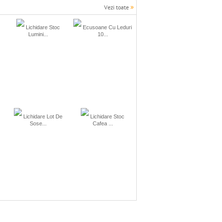
»
Vezi toate
Lichidare Stoc
Ecusoane Cu Leduri
Lumini...
10...
Lichidare Lot De
Lichidare Stoc
Sose...
Cafea ...