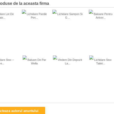
oduse de la aceasta firma
dare Lot De
Lichidare Pastile
Lichidare Sampon Si
Baloane Pentru
te...
Pen...
G...
Aniver...
dare Stoc –
Balsam De Par
Vindem Din Depozit
Lichidare Stoc
e...
Wella
La...
Taitei...
cteaza autorul anuntului