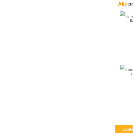
Alte
pr
Lichi
Ba
Lichi
G
Conta