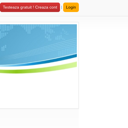
|
Testeaza gratuit ! Creaza cont
Login