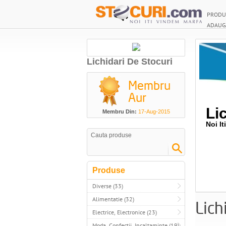
PRODU
ADAUG
Lichidari De Stocuri
Membru
Aur
Li
Membru Din:
17-Aug-2015
Noi I
Produse
Diverse (33)
Alimentatie (32)
Lich
Electrice, Electronice (23)
Moda, Confectii, Incaltaminte (19)