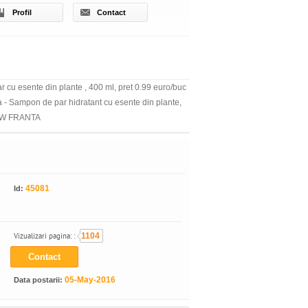
Profil
Contact
r cu esente din plante , 400 ml, pret 0.99 euro/buc
lia - Sampon de par hidratant cu esente din plante,
e EXW FRANTA
45081
Id:
Vizualizari pagina: :
1104
Contact
05-May-2016
Data postarii: