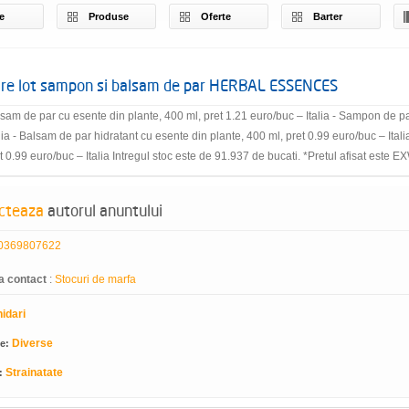
e
Produse
Oferte
Barter
are lot sampon si balsam de par HERBAL ESSENCES
lsam de par cu esente din plante, 400 ml, pret 1.21 euro/buc – Italia - Sampon de pa
alia - Balsam de par hidratant cu esente din plante, 400 ml, pret 0.99 euro/buc – Ita
t 0.99 euro/buc – Italia Intregul stoc este de 91.937 de bucati. *Pretul afisat est
cteaza
autorul anuntului
0369807622
a contact
:
Stocuri de marfa
hidari
Diverse
ie:
Strainatate
: