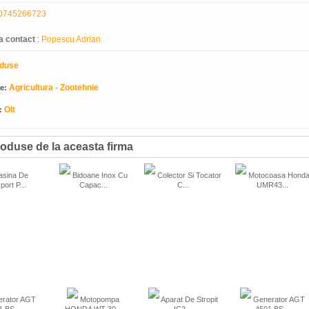
0745266723
a contact
:
Popescu Adrian
duse
Agricultura - Zootehnie
ie:
Olt
:
oduse de la aceasta firma
sina De
Bidoane Inox Cu
Colector Si Tocator
Motocoasa Hond
port P...
Capac...
C...
UMR43...
rator AGT
Motopompa
Aparat De Stropit
Generator AGT