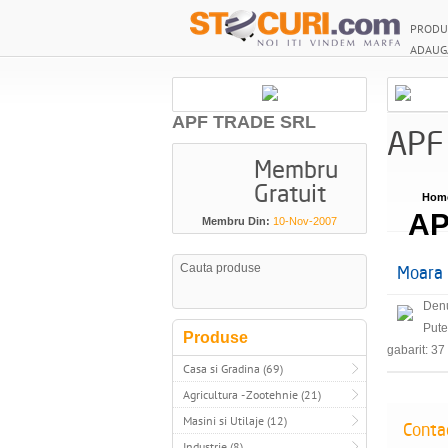
PRODU
ADAUG
APF TRADE SRL
APF
Membru
Gratuit
Hom
AP
Membru Din:
10-Nov-2007
Moara 
Denu
Pute
Produse
gabarit: 37
Casa si Gradina (69)
Agricultura - Zootehnie (21)
Masini si Utilaje (12)
Conta
Industrie (8)