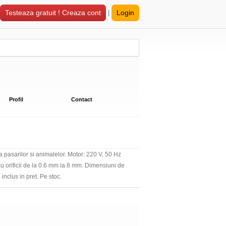
|
Testeaza gratuit ! Creaza cont
Login
Profil
Contact
 pasarilor si animalelor. Motor: 220 V, 50 Hz
cu orificii de la 0.6 mm la 8 mm. Dimensiuni de
inclus in pret. Pe stoc.