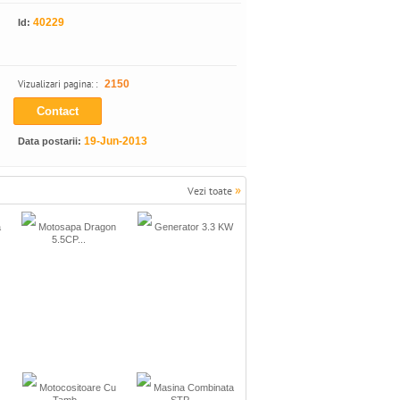
40229
Id:
Vizualizari pagina: :
2150
Contact
19-Jun-2013
Data postarii:
»
Vezi toate
a
Motosapa Dragon
Generator 3.3 KW
5.5CP...
Motocositoare Cu
Masina Combinata