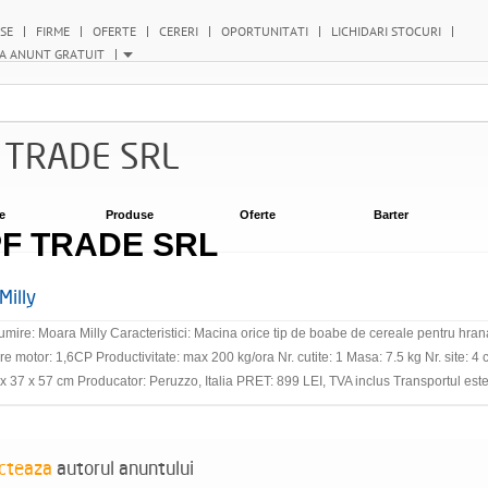
SE
FIRME
OFERTE
CERERI
OPORTUNITATI
LICHIDARI STOCURI
A ANUNT GRATUIT
 TRADE SRL
e
Produse
Oferte
Barter
F TRADE SRL
Milly
mire: Moara Milly Caracteristici: Macina orice tip de boabe de cereale pentru hrana
re motor: 1,6CP Productivitate: max 200 kg/ora Nr. cutite: 1 Masa: 7.5 kg Nr. site: 4 
 x 37 x 57 cm Producator: Peruzzo, Italia PRET: 899 LEI, TVA inclus Transportul este 
cteaza
autorul anuntului