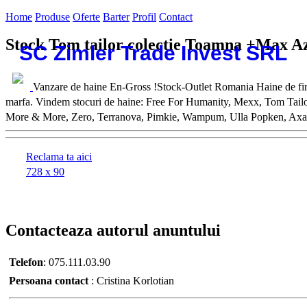
Home
Produse
Oferte
Barter
Profil
Contact
Stock Tom tailor colectie Toamna +Max Az
SC Zimler Trade Invest SRL
Vanzare de haine En-Gross !Stock-Outlet Romania Haine de firm
marfa. Vindem stocuri de haine: Free For Humanity, Mexx, Tom Tailor
More & More, Zero, Terranova, Pimkie, Wampum, Ulla Popken, Axara, F
Reclama ta aici
728 x 90
Contacteaza
autorul anuntului
Telefon
:
075.111.03.90
Persoana contact
:
Cristina Korlotian