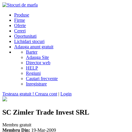
Produse
Firme
Oferte
Cereri
Oportunitati
Lichidari stocuri
Adauga anunt gratuit
Barter
Adauga Site
Director web
HELP
Regiuni
Cautari frecvente
Inregistrare
Testeaza gratuit ! Creaza cont
|
Login
SC Zimler Trade Invest SRL
Membru gratuit
Membru Din:
19-Mar-2009