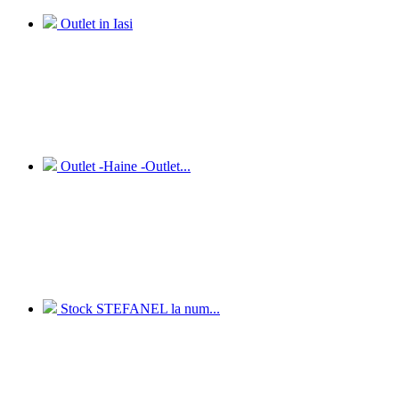
Outlet in Iasi
Outlet -Haine -Outlet...
Stock STEFANEL la num...