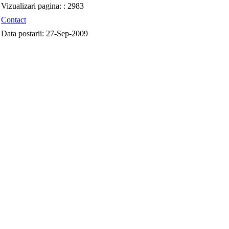
Vizualizari pagina: :
2983
Contact
Data postarii:
27-Sep-2009