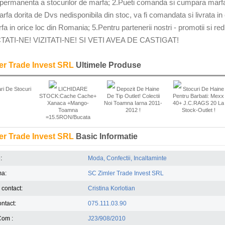
 permanenta a stocurilor de marfa; 2.Pueti comanda si cumpara marfa de
arfa dorita de Dvs nedisponibila din stoc, va fi comandata si livrata i
arfa in orice loc din Romania; 5.Pentru partenerii nostri - promotii si 
ATI-NE! VIZITATI-NE! SI VETI AVEA DE CASTIGAT!
er Trade Invest SRL
Ultimele Produse
ri De Stocuri
LICHIDARE
Depozit De Haine
Stocuri De Haine
STOCK:Cache Cache+
De Tip Outlet! Colectii
Pentru Barbati: Mexx
Xanaca +Mango-
Noi Toamna Iarna 2011-
40+ J.C.RAGS 20 La
Toamna
2012 !
Stock-Outlet !
=15.5RON/bucata
er Trade Invest SRL
Basic Informatie
:
Moda, Confectii, Incaltaminte
ma:
SC Zimler Trade Invest SRL
contact:
Cristina Korlotian
ontact:
075.111.03.90
Com :
J23/908/2010