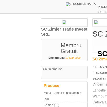
PROD
LICHI
SC Zimler Trade Invest
SC 
SRL
Membru
Hom
Gratuit
SC
Membru Din:
19-Mar-2009
SC Ziml
Firma ofe
magazine
sezon si 
Vindem st
Produse
Etincelle
Moda, Confectii, Incaltaminte
Wampum, U
(58)
Cateva ar
Comert (16)