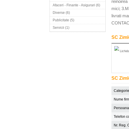
reinoirea
Afaceri - Finante - Asigurari (6)
mici; 3.M
Diverse (6)
livrati m
Publicitate (5)
CONTACT
Servicii (1)
SC Ziml
Lichida
SC Ziml
Categorie
Nume fir
Persoana 
Telefon c
Nr. Reg. 