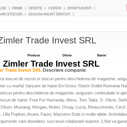
USE
FIRME
OFERTE
CERERI
OPORTUNITATI
DARI STOCURI
ADAUGA ANUNT GRATUIT
Zimler Trade Invest SRL
e
Produse
Oferte
Barter
 Zimler Trade Invest SRL
er Trade Invest SRL
Descriere companie
ra stocuri de sezon si stocuri pentru deschiderea de magazine, asigu
lor cu marfa! Vanzare de haine En-Gross !Stock-Outlet Romania Hain
stocuri pentru deschiderea de magazine, asiguram continuitate in ap
ocuri de haine: Free For Humanity, Mexx, Tom Tailor, S- Oliver, Stef
, Olsen, Mustang, Morgan, Motivi, Orsay, Lucia, Rinascimento, Cecil
lla Popken, Axara, Faust, Massimo Dutti si multe altele. Activitate
gumente care dovedesc succesul colaborarii noastre: 1.Noi va garantam