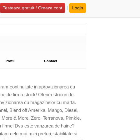
Testeaza gratuit ! Creaza cont
|
Login
Profil
Contact
ram continuitate in aprovizionarea cu
e de firma stock! Oferim stocuri de
rovizionarea cu magazinelor cu marfa.
anel, Blend off Amerika, Mango, Diesel,
 , More & More, Zero, Terranova, Pimkie,
a firmei Dvs este vanzarea de haine?
 cele mai mici preturi, stabilitate si