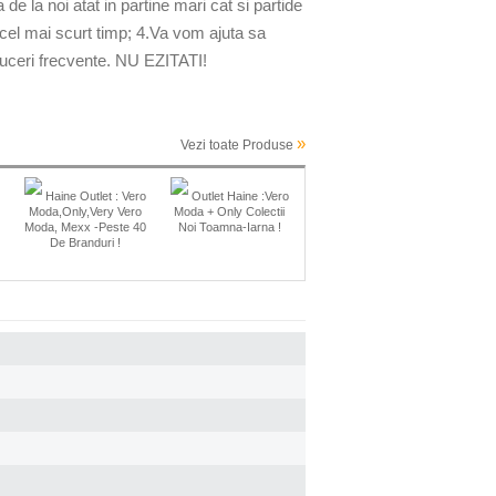
 la noi atat in partine mari cat si partide
n cel mai scurt timp; 4.Va vom ajuta sa
reduceri frecvente. NU EZITATI!
»
Vezi toate Produse
Haine Outlet : Vero
Outlet Haine :Vero
Moda,Only,Very Vero
Moda + Only Colectii
Moda, Mexx -peste 40
Noi Toamna-Iarna !
De Branduri !