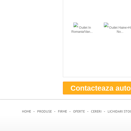
Outlet In
Outlet Haine>H
Romania!Van...
No...
Contacteaza auto
-
-
-
-
-
HOME
PRODUSE
FIRME
OFERTE
CERERI
LICHIDARI STO