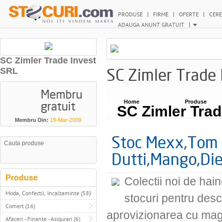
PRODUSE
FIRME
OFERTE
CERE
ADAUGA ANUNT GRATUIT
SC Zimler Trade Invest
SC Zimler Trade
SRL
Membru
gratuit
Home
Produse
SC Zimler Trad
Membru Din:
19-Mar-2009
Stoc Mexx,Tom 
Dutti,Mango,Die
Produse
Colectii noi de hai
Moda, Confectii, Incaltaminte (58)
stocuri pentru des
Comert (16)
aprovizionarea cu mag
Afaceri - Finante - Asigurari (6)