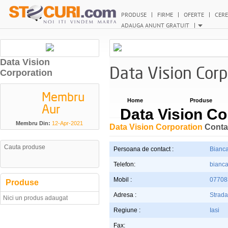
PRODUSE
FIRME
OFERTE
CERE
ADAUGA ANUNT GRATUIT
Data Vision
Data Vision Corp
Corporation
Membru
Home
Produse
Aur
Data Vision Co
Membru Din:
12-Apr-2021
Data Vision Corporation
Conta
Persoana de contact :
Bianc
Telefon:
bianca
Mobil :
07708
Produse
Adresa :
Strada 
Nici un produs adaugat
Regiune :
Iasi
Fax: