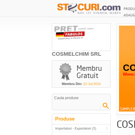
PRODU
ADAUG
COSMELCHIM SRL
CO
Membru
Gratuit
Www.p
Membru Din:
22-Jul-2014
Produse
COS
Importatori - Exportatori (3)