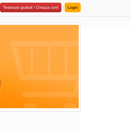
|
Testeaza gratuit ! Creaza cont
Login