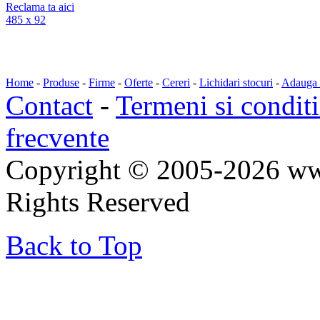
Reclama ta aici
485 x 92
Home
-
Produse
-
Firme
-
Oferte
-
Cereri
-
Lichidari stocuri
-
Adauga a
Contact
-
Termeni si conditi
frecvente
Copyright © 2005-2026 ww
Rights Reserved
Back to Top