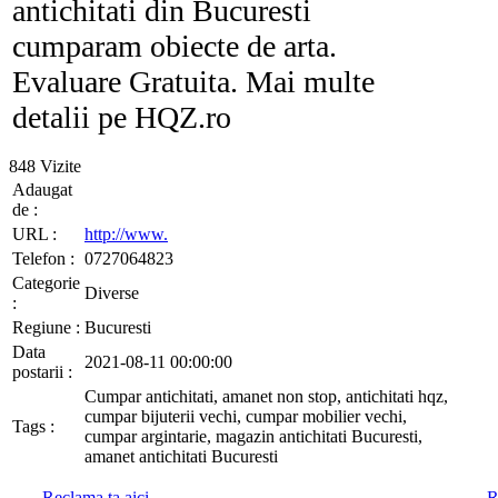
antichitati din Bucuresti
cumparam obiecte de arta.
Evaluare Gratuita. Mai multe
detalii pe HQZ.ro
848 Vizite
Adaugat
de :
URL :
http://www.
Telefon :
0727064823
Categorie
Diverse
:
Regiune :
Bucuresti
Data
2021-08-11 00:00:00
postarii :
Cumpar antichitati, amanet non stop, antichitati hqz,
cumpar bijuterii vechi, cumpar mobilier vechi,
Tags :
cumpar argintarie, magazin antichitati Bucuresti,
amanet antichitati Bucuresti
Reclama ta aici
R