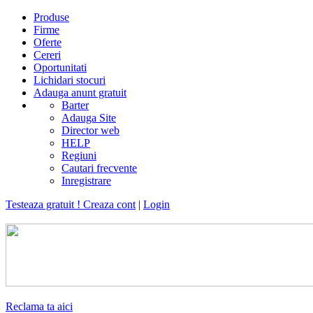
Produse
Firme
Oferte
Cereri
Oportunitati
Lichidari stocuri
Adauga anunt gratuit
Barter
Adauga Site
Director web
HELP
Regiuni
Cautari frecvente
Inregistrare
Testeaza gratuit ! Creaza cont
|
Login
Reclama ta aici