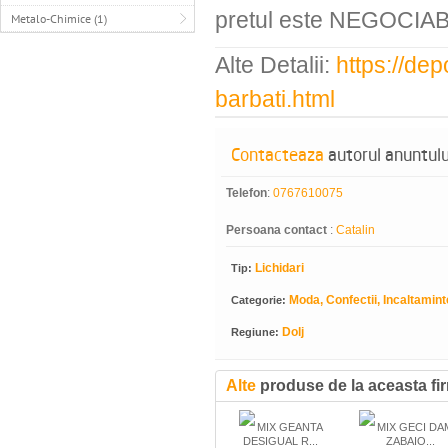
pretul este NEGOCIABI
Metalo-Chimice (1)
Alte Detalii:
https://dep
barbati.html
Contacteaza
autorul anuntulu
Telefon
:
0767610075
Persoana contact
:
Catalin
Lichidari
Tip:
Moda, Confectii, Incaltamint
Categorie:
Dolj
Regiune:
Alte
produse de la aceasta fi
MIX GEANTA
MIX GECI DA
DESIGUAL R...
ZABAIO...