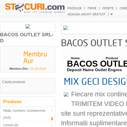
PRODUSE
FIRME
OFERTE
CERE
ADAUGA ANUNT GRATUIT
BACOS OUTLET SRL-
BACOS OUTLET 
D
Membru
Aur
Home
Produse
BACOS OUTLE
Membru Din:
13-Jul-2018
Depozit Haine Outlet Engros
MIX GECI DESI
Fiecare mix contin
Produse
TRIMITEM VIDEO 
Moda, Confectii, Incaltaminte
site sunt reprezentativ
(369)
Informatii suplimentar
Comert (8)