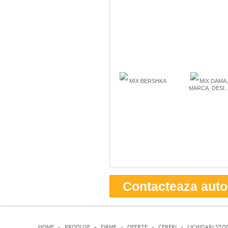
MIX BERSHKA
MIX DAMA
MARCA, DESI..
Contacteaza auto
-
-
-
-
-
HOME
PRODUSE
FIRME
OFERTE
CERERI
LICHIDARI STO