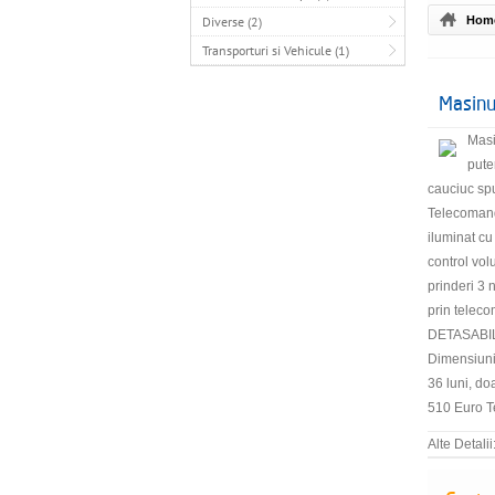
Diverse (2)
Hom
Transporturi si Vehicule (1)
Masinu
Masi
pute
cauciuc spu
Telecomanda
iluminat cu
control vol
prinderi 3 
prin telec
DETASABILE
Dimensiuni
36 luni, d
510 Euro T
Alte Detalii