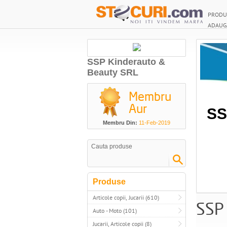
PRODU
ADAUG
SSP Kinderauto &
Beauty SRL
Membru
Aur
SS
Membru Din:
11-Feb-2019
Produse
Articole copii, Jucarii (610)
SSP
Auto - Moto (101)
Jucarii, Articole copii (8)