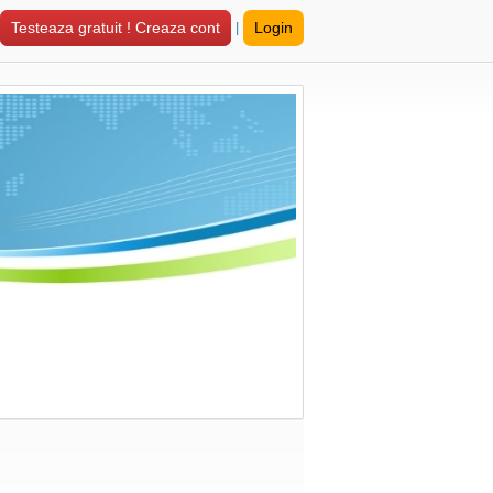
|
Testeaza gratuit ! Creaza cont
Login