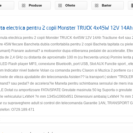
e
Produse
Oferte
Barter
ta electrica pentru 2 copii Monster TRUCK 4x45W 12V 14Ah
nuta electrica pentru 2 copii Monster TRUCK 4x45W 12V 14Ah Tractiune 4x4 sau 2x
re 45W fiecare Bancheta dubla confortabila pentru 2 copii Bacheta tapitata cu pie
mant) Franare automat? a motoarelor dupa eliberarea pedalei de acceleratie. Efec
 de 2,4 GHz cu distanta de aproximativ 100 m (cu frecventa unica) Pornire lenta pe
 LED Flash player MP3, conexiune Bluetooth, port USB, Slot AUX Functie sport , efe
um Indicator nivel baterie Volan cu comanda pentru Claxon si Muzica 2 portiere cu d
nivele de viteza ajustabile din telecomanda Asisten?? la transport ( sistem "TROLER
omand? sau pedal? de accelera?ie Maneta pentru schimbarea sensului de mers inai
 Dotat cu amportizoare FATA/SPATE Greutate masinuta 50 kg Suporta o greutate 
le vehiculului LxWxH ?n mm 1345x1060x951 Dimensiuni ambalaj LxWxH ?n mm 1350
oar cu supraveghere adult si control din telecomanda Garantie 1AN, TRANSPO
elefon: O729.189.471
: