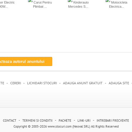
er Electric
Carut Pentru
Kinderauto
Motocicleta
0W...
Plimbat ...
Mercedes S...
Electrica...
cteaza autorul anuntului
-
-
-
-
RTE
CERERI
LICHIDARI STOCURI
ADAUGA ANUNT GRATUIT
ADAUGA SITE
-
-
-
-
CONTACT
TERMENI SI CONDITII
PACHETE
LINK-URI
INTREBARI FRECVENTE
Copyright © 2005-2026 www.stocuri.com (Neoval SRL) All Rights Reserved