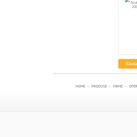
Scut
200
Conta
-
-
-
HOME
PRODUSE
FIRME
OFE