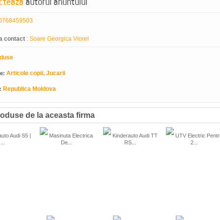
cteaza
autorul anuntului
0768459503
a contact
:
Soare Georgica Viorel
duse
Articole copii, Jucarii
ie:
Republica Moldova
:
oduse de la aceasta firma
uto Audi S5 |
Masinuta Electrica
Kinderauto Audi TT
UTV Electric Pentr
...
De...
RS...
2...