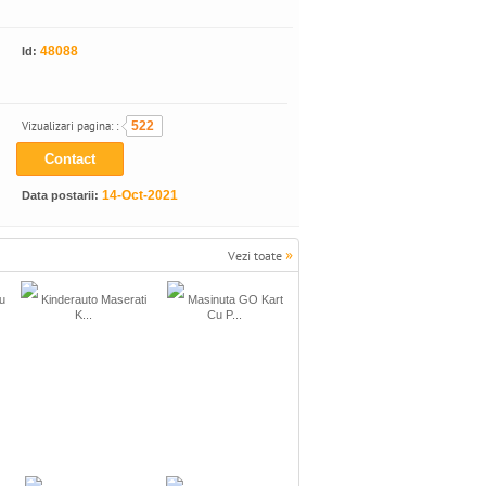
48088
Id:
Vizualizari pagina: :
522
Contact
14-Oct-2021
Data postarii:
»
Vezi toate
u
Kinderauto Maserati
Masinuta GO Kart
K...
Cu P...