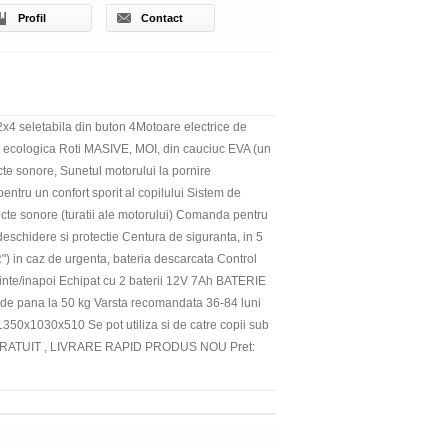
Profil
Contact
4 seletabila din buton 4Motoare electrice de
le ecologica Roti MASIVE, MOI, din cauciuc EVA (un
te sonore, Sunetul motorului la pornire
ntru un confort sporit al copilului Sistem de
cte sonore (turatii ale motorului) Comanda pentru
eschidere si protectie Centura de siguranta, in 5
") in caz de urgenta, bateria descarcata Control
nte/inapoi Echipat cu 2 baterii 12V 7Ah BATERIE
de pana la 50 kg Varsta recomandata 36-84 luni
x1030x510 Se pot utiliza si de catre copii sub
RT GRATUIT , LIVRARE RAPID PRODUS NOU Pret: