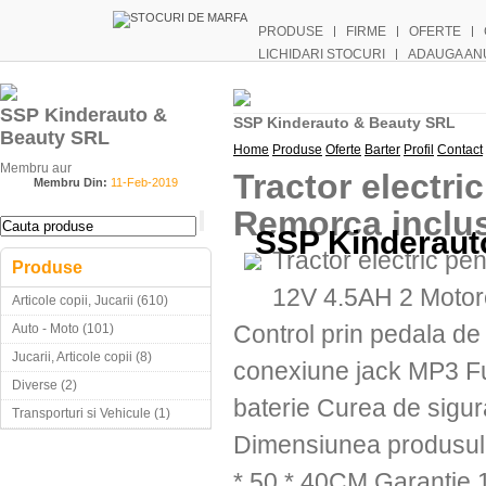
PRODUSE
FIRME
OFERTE
LICHIDARI STOCURI
ADAUGA AN
SSP Kinderauto &
SSP Kinderauto & Beauty SRL
Beauty SRL
Home
Produse
Oferte
Barter
Profil
Contact
Membru aur
Tractor electr
Membru Din:
11-Feb-2019
Remorca inclu
SSP Kinderaut
Tractor electric p
Produse
12V 4.5AH 2 Motore
Articole copii, Jucarii (610)
Control prin pedala de
Auto - Moto (101)
Jucarii, Articole copii (8)
conexiune jack MP3 Fun
Diverse (2)
baterie Curea de sigu
Transporturi si Vehicule (1)
Dimensiunea produsulu
* 50 * 40CM Garanti