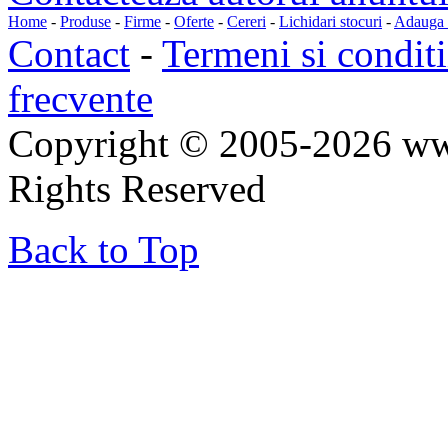
Home
-
Produse
-
Firme
-
Oferte
-
Cereri
-
Lichidari stocuri
-
Adauga a
Contact
-
Termeni si conditi
frecvente
Copyright © 2005-2026 ww
Rights Reserved
Back to Top