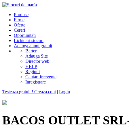
Produse
Firme
Oferte
Cereri
Oportunitati
Lichidari stocuri
Adauga anunt gratuit
Barter
Adauga Site
Director web
HELP
Regiuni
Cautari frecvente
Inregistrare
Testeaza gratuit ! Creaza cont
|
Login
BACOS OUTLET SRL