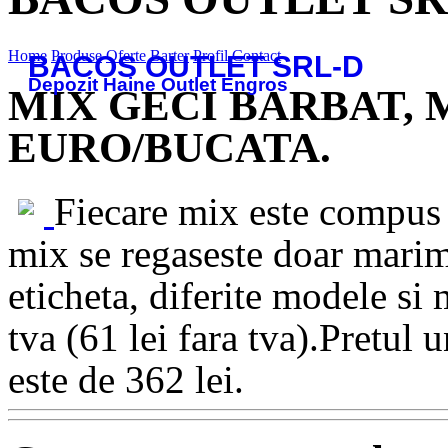
Home
Produse
Oferte
Barter
Profil
Contact
BACOS OUTLET SRL-D
Depozit Haine Outlet Engros
MIX GECI BARBAT, M
EURO/BUCATA.
Fiecare mix este compus 
mix se regaseste doar mari
eticheta, diferite modele si
tva (61 lei fara tva).Pretul 
este de 362 lei.