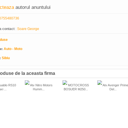
cteaza
autorul anuntului
0755480736
a contact
:
Soare George
duse
Auto - Moto
ie:
Sibiu
:
oduse de la aceasta firma
uablo RS10
Atv Nitro Motors
MOTOCROSS
Atv Avenger Prim
xi ...
Humm...
BOSUER M250...
Del...