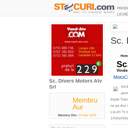
PROD
LICHI
Sc. 
Hom
Sc
Vinde
MotoC
Sc. Divers Motors Atv
Srl
!!!
perm
Membru
trepte Tran
Aur
ne pe disc 
LxLxH ?n m
Membru Din:
24-Mar-2016
1430x430x6