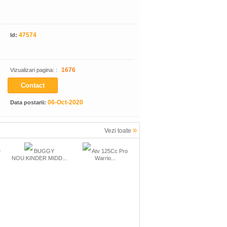
47574
Id:
1676
Vizualizari pagina: :
Contact
06-Oct-2020
Data postarii:
»
Vezi toate
e
BUGGY
Atv 125Cc Pro
NOU:KINDER MIDD...
Warrio...