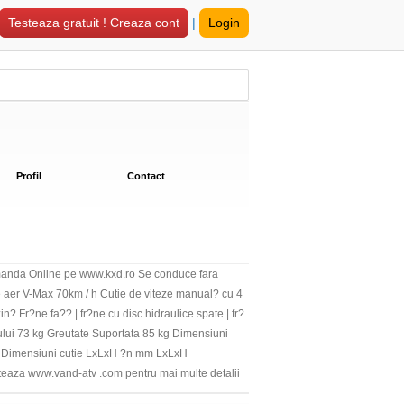
Testeaza gratuit ! Creaza cont
|
Login
Profil
Contact
da Online pe www.kxd.ro Se conduce fara
 aer V-Max 70km / h Cutie de viteze manual? cu 4
? Fr?ne fa?? | fr?ne cu disc hidraulice spate | fr?
lului 73 kg Greutate Suportata 85 kg Dimensiuni
 Dimensiuni cutie LxLxH ?n mm LxLxH
teaza www.vand-atv .com pentru mai multe detalii