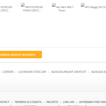
TOCROSS
MOTOCROSS
Atv Nitro 006-7
ATV Buggy 50 CC
125CC...
YOKAI 125CC...
Toron...
cteaza autorul anuntului
-
-
-
-
CERERI
LICHIDARI STOCURI
ADAUGA ANUNT GRATUIT
ADAUGA S
-
-
-
-
ONTACT
TERMENI SI CONDITII
PACHETE
LINK-URI
INTREBARI FRECVE