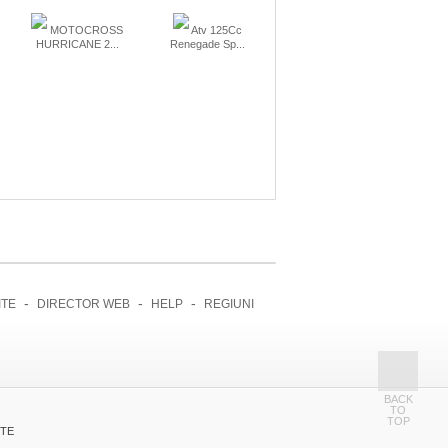
MOTOCROSS
Atv 125Cc
HURRICANE 2...
Renegade Sp...
-
-
-
ITE
DIRECTOR WEB
HELP
REGIUNI
BACK
TO
TOP
NTE