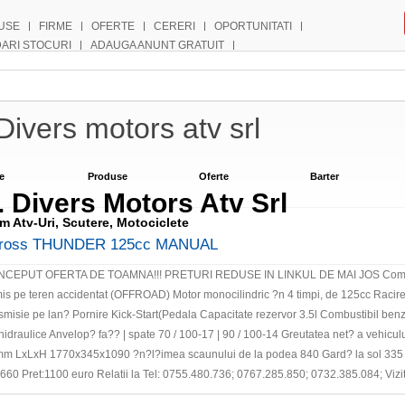
USE
FIRME
OFERTE
CERERI
OPORTUNITATI
DARI STOCURI
ADAUGA ANUNT GRATUIT
Divers motors atv srl
e
Produse
Oferte
Barter
. Divers Motors Atv Srl
m Atv-Uri, Scutere, Motociclete
ross THUNDER 125cc MANUAL
A INCEPUT OFERTA DE TOAMNA!!! PRETURI REDUSE IN LINKUL DE MAI JOS Coman
is pe teren accidentat (OFFROAD) Motor monocilindric ?n 4 timpi, de 125cc Racire
smisie pe lan? Pornire Kick-Start(Pedala Capacitate rezervor 3.5l Combustibil benzin
hidraulice Anvelop? fa?? | spate 70 / 100-17 | 90 / 100-14 Greutatea net? a vehicu
m LxLxH 1770x345x1090 ?n?l?imea scaunului de la podea 840 Gard? la sol 335
60 Pret:1100 euro Relatii la Tel: 0755.480.736; 0767.285.850; 0732.385.084; Vizi