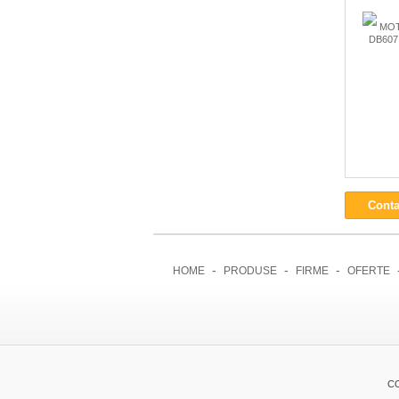
MO
DB607 
Conta
-
-
-
HOME
PRODUSE
FIRME
OFERTE
C