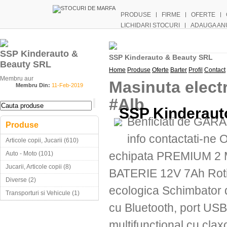
PRODUSE
FIRME
OFERTE
LICHIDARI STOCURI
ADAUGA AN
SSP Kinderauto &
SSP Kinderauto & Beauty SRL
Beauty SRL
Home
Produse
Oferte
Barter
Profil
Contact
Membru aur
Masinuta elec
Membru Din:
11-Feb-2019
#Alb
SSP Kinderaut
Benficiati de GAR
Produse
info contactati-ne
Articole copii, Jucarii (610)
echipata PREMIUM 2 M
Auto - Moto (101)
Jucarii, Articole copii (8)
BATERIE 12V 7Ah Roti 
Diverse (2)
ecologica Schimbator d
Transporturi si Vehicule (1)
cu Bluetooth, port US
multifunctional cu cla