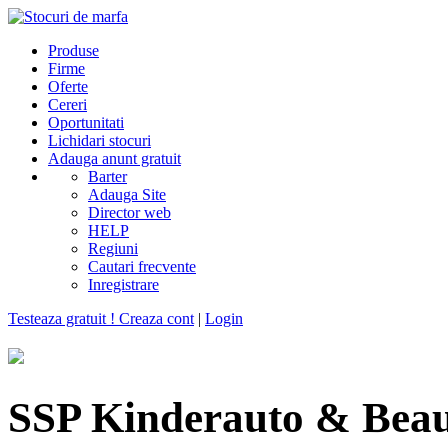
Produse
Firme
Oferte
Cereri
Oportunitati
Lichidari stocuri
Adauga anunt gratuit
Barter
Adauga Site
Director web
HELP
Regiuni
Cautari frecvente
Inregistrare
Testeaza gratuit ! Creaza cont
|
Login
SSP Kinderauto & Bea