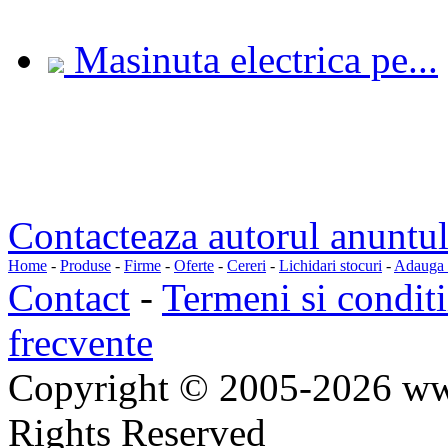
Masinuta electrica pe...
Contacteaza autorul anuntul
Home
-
Produse
-
Firme
-
Oferte
-
Cereri
-
Lichidari stocuri
-
Adauga a
Contact
-
Termeni si conditi
frecvente
Copyright © 2005-2026 ww
Rights Reserved