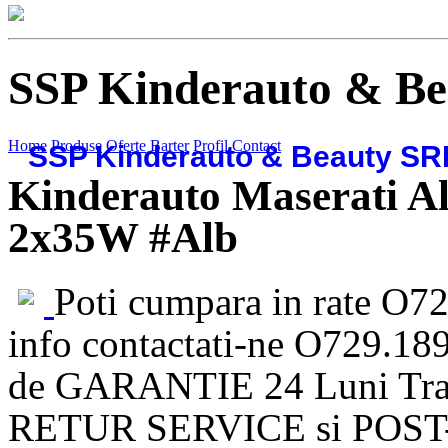
SSP Kinderauto & B
Home
Produse
Oferte
Barter
Profil
Contact
SSP Kinderauto & Beauty SR
Kinderauto Maserati A
2x35W #Alb
Poti cumpara in rate O7
info contactati-ne O729.18
de GARANTIE 24 Luni Tran
RETUR SERVICE si POST- G