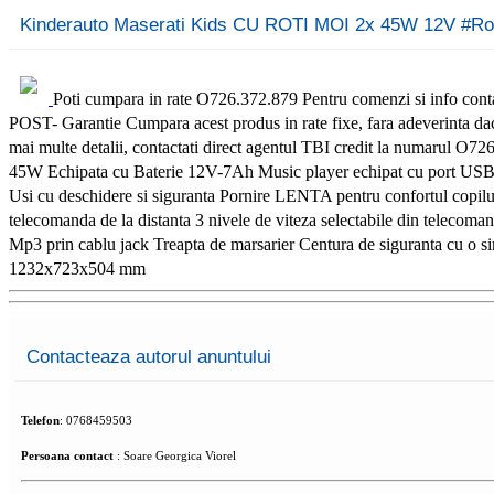
Kinderauto Maserati Kids CU ROTI MOI 2x 45W 12V #R
Poti cumpara in rate O726.372.879 Pentru comenzi si info
POST- Garantie Cumpara acest produs in rate fixe, fara adeverinta daca
mai multe detalii, contactati direct agentul TBI credit la numarul O7
45W Echipata cu Baterie 12V-7Ah Music player echipat cu port USB
Usi cu deschidere si siguranta Pornire LENTA pentru confortu
telecomanda de la distanta 3 nivele de viteza selectabile din telecom
Mp3 prin cablu jack Treapta de marsarier Centura de siguranta cu o s
1232x723x504 mm
Contacteaza
autorul anuntului
Telefon
:
0768459503
Persoana contact
:
Soare Georgica Viorel