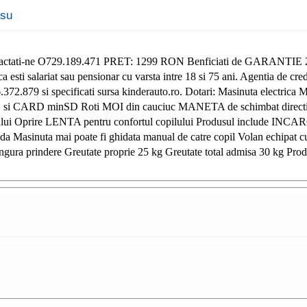
osu
 contactati-ne O729.189.471 PRET: 1299 RON Benficiati de GARANTI
 esti salariat sau pensionar cu varsta intre 18 si 75 ani. Agentia de cr
26.372.879 si specificati sursa kinderauto.ro. Dotari: Masinuta electri
 si CARD minSD Roti MOI din cauciuc MANETA de schimbat directia d
l copilului Oprire LENTA pentru confortul copilului Produsul i
anda Masinuta mai poate fi ghidata manual de catre copil Volan echipat 
ingura prindere Greutate proprie 25 kg Greutate total admisa 30 kg Pr