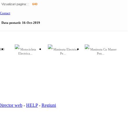
Vizualizari pagina: :
640
Contact
Data postarii:
16-Oct-2019
TRO
Motocicleta
Masinuta Electrica
Masinuta Cu Maner
Electrica...
Pe...
Pen...
Director web
-
HELP
-
Regiuni