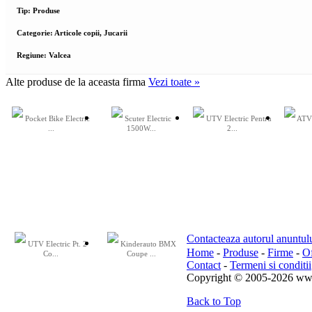
Tip:
Produse
Categorie:
Articole copii, Jucarii
Regiune:
Valcea
Alte
produse de la aceasta firma
Vezi toate
»
Pocket Bike Electric
Scuter Electric
UTV Electric Pentru
ATV 
...
1500W...
2...
Contacteaza autorul anuntul
UTV Electric Pt. 2
Kinderauto BMX
Home
-
Produse
-
Firme
-
Of
Co...
Coupe ...
Contact
-
Termeni si conditii
Copyright © 2005-2026 www
Back to Top