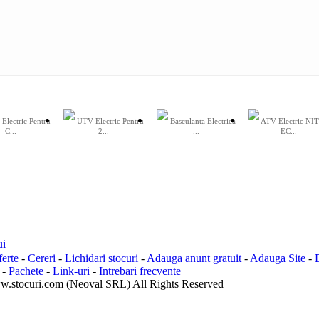
Electric Pentru
UTV Electric Pentru
Basculanta Electrica
ATV Electric NI
C...
2...
...
EC...
ui
erte
-
Cereri
-
Lichidari stocuri
-
Adauga anunt gratuit
-
Adauga Site
-
-
Pachete
-
Link-uri
-
Intrebari frecvente
.stocuri.com (Neoval SRL) All Rights Reserved