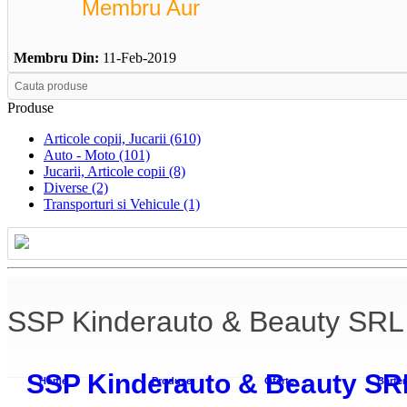
Membru Aur
Membru Din:
11-Feb-2019
Produse
Articole copii, Jucarii (610)
Auto - Moto (101)
Jucarii, Articole copii (8)
Diverse (2)
Transporturi si Vehicule (1)
SSP Kinderauto & Beauty SRL
SSP Kinderauto & Beauty SR
Home
Produse
Oferte
Barter