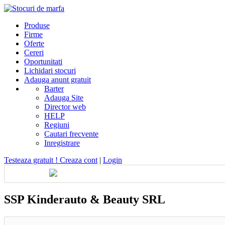
Produse
Firme
Oferte
Cereri
Oportunitati
Lichidari stocuri
Adauga anunt gratuit
Barter
Adauga Site
Director web
HELP
Regiuni
Cautari frecvente
Inregistrare
Testeaza gratuit ! Creaza cont
|
Login
SSP Kinderauto & Beauty SRL