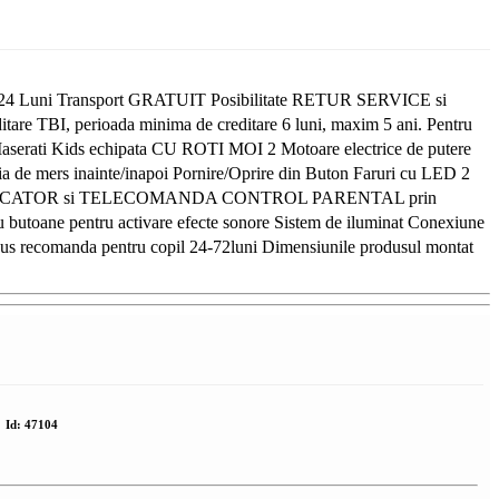
E 24 Luni Transport GRATUIT Posibilitate RETUR SERVICE si
editare TBI, perioada minima de creditare 6 luni, maxim 5 ani. Pentru
ca Maserati Kids echipata CU ROTI MOI 2 Motoare electrice de putere
e mers inainte/inapoi Pornire/Oprire din Buton Faruri cu LED 2
nclude INCARCATOR si TELECOMANDA CONTROL PARENTAL prin
cu butoane pentru activare efecte sonore Sistem de iluminat Conexiune
odus recomanda pentru copil 24-72luni Dimensiunile produsul montat
Id:
47104