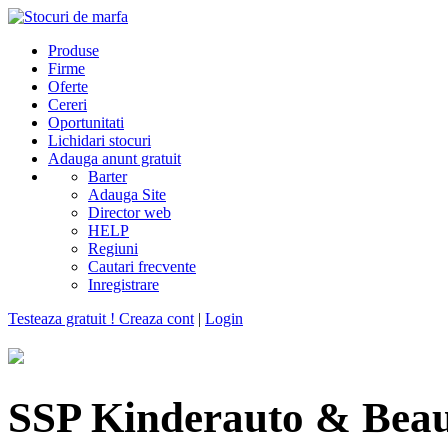
Produse
Firme
Oferte
Cereri
Oportunitati
Lichidari stocuri
Adauga anunt gratuit
Barter
Adauga Site
Director web
HELP
Regiuni
Cautari frecvente
Inregistrare
Testeaza gratuit ! Creaza cont
|
Login
SSP Kinderauto & Bea