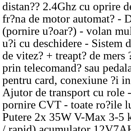
distan?? 2.4Ghz cu oprire de
fr?na de motor automat? - Di
(pornire u?oar?) - volan mu
u?i cu deschidere - Sistem d
de vitez? + treapt? de mers 
prin telecomand? sau pedala
pentru card, conexiune ?i in
Ajutor de transport cu role -
pornire CVT - toate ro?ile 
Putere 2x 35W V-Max 3-5 km 
/ rapid) acumulator 12V7A