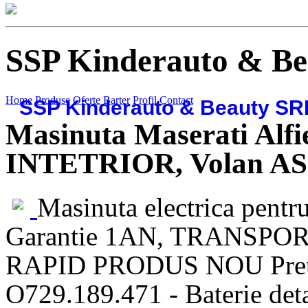
SSP Kinderauto & B
Home
Produse
Oferte
Barter
Profil
Contact
SSP Kinderauto & Beauty SR
Masinuta Maserati Alf
INTETRIOR, Volan A
Masinuta electrica pentr
Garantie 1AN, TRANSPO
RAPID PRODUS NOU Pret: 
O729.189.471 - Baterie deta?