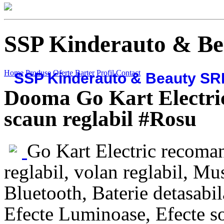
SSP Kinderauto & B
Home
Produse
Oferte
Barter
Profil
Contact
SSP Kinderauto & Beauty SR
Dooma Go Kart Electric 
scaun reglabil #Rosu
Go Kart Electric recoman
reglabil, volan reglabil, Mu
Bluetooth, Baterie detasabila
Efecte Luminoase, Efecte s