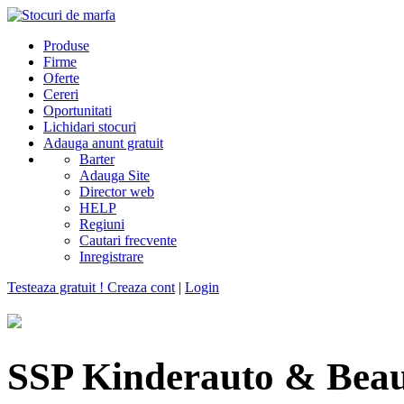
Produse
Firme
Oferte
Cereri
Oportunitati
Lichidari stocuri
Adauga anunt gratuit
Barter
Adauga Site
Director web
HELP
Regiuni
Cautari frecvente
Inregistrare
Testeaza gratuit ! Creaza cont
|
Login
SSP Kinderauto & Bea