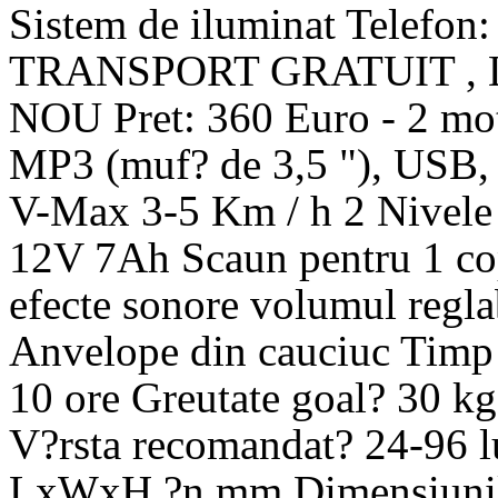
Sistem de iluminat Telefon
TRANSPORT GRATUIT ,
NOU Pret: 360 Euro - 2 mot
MP3 (muf? de 3,5 "), USB, 
V-Max 3-5 Km / h 2 Nivele d
12V 7Ah Scaun pentru 1 cop
efecte sonore volumul reglab
Anvelope din cauciuc Timp 
10 ore Greutate goal? 30 kg
V?rsta recomandat? 24-96 l
LxWxH ?n mm Dimensiunil