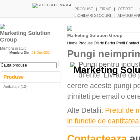
PRODUSE
FIRME
OFERTE
LICHIDARI STOCURI
ADAUGA AN
Marketing Solution
Marketing Solution Group
Group
Home
Produse
Oferte
Barter
Profil
Contact
Membru gratuit
Pungi neimprim
Membru Din:
01-Dec-2014
Pungi pentru indust
Marketing Solu
diferite. Livrare d
Produse
cerere aceste pungi po
Ambalaje (12)
trimiteti pe email o cer
Alte Detalii:
Pretul de m
in functie de cantitat
Contacteaza
au