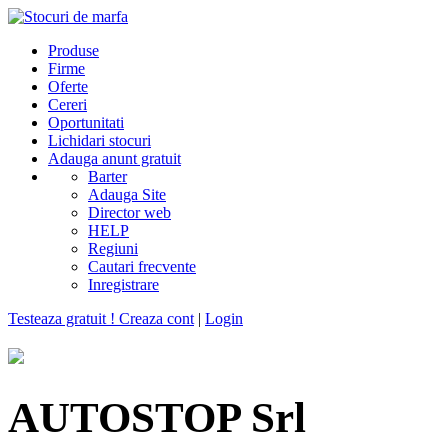
Produse
Firme
Oferte
Cereri
Oportunitati
Lichidari stocuri
Adauga anunt gratuit
Barter
Adauga Site
Director web
HELP
Regiuni
Cautari frecvente
Inregistrare
Testeaza gratuit ! Creaza cont
|
Login
AUTOSTOP Srl