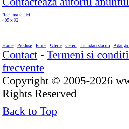
Contacteaza autorul anuntul
Reclama ta aici
485 x 92
Home
-
Produse
-
Firme
-
Oferte
-
Cereri
-
Lichidari stocuri
-
Adauga a
Contact
-
Termeni si conditi
frecvente
Copyright © 2005-2026 ww
Rights Reserved
Back to Top