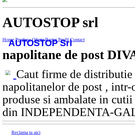
AUTOSTOP srl
Home
Produse
Oferte
Barter
Profil
Contact
AUTOSTOP Srl
napolitane de post D
Caut firme de distributie
napolitanelor de post , intr
produse si ambalate in cutii
din INDEPENDENTA-GAL
Reclama ta aici